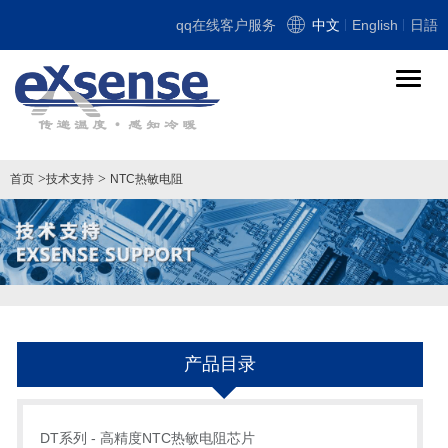
qq在线客户服务
中文
English
日語
导
航
切
换
>
>
首页
技术支持
NTC热敏电阻
产品目录
DT系列 - 高精度NTC热敏电阻芯片