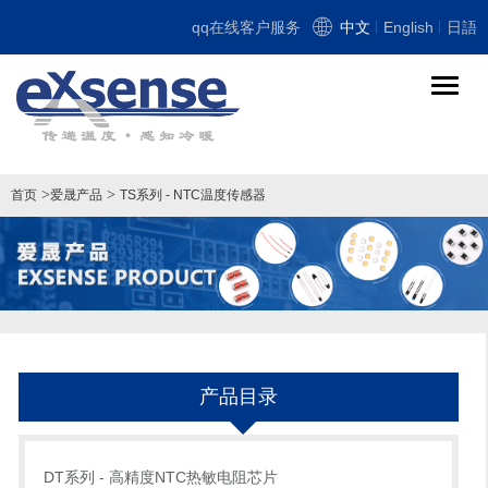
qq在线客户服务
中文
English
日語
导
航
切
换
>
>
首页
爱晟产品
TS系列 - NTC温度传感器
产品目录
DT系列 - 高精度NTC热敏电阻芯片