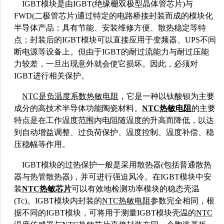
IGBT模块是由IGBT(绝缘栅双极型晶体管芯片)与
FWD(二极管芯片)通过特定的电路桥接封装而成的模块化
半导体产品；具有节能、安装维修方便、散热稳定等特
点；封装后的IGBT模块可以直接应用于变频器、UPS不间
断电源等设备上。但由于IGBT的耐过流能力与耐过压能
力较差，一旦出现意外就会使它损坏。因此，必须对
IGBT进行相关保护。
NTC是负温度系数热敏电阻
，它是一种以钛酸钡为主要
成分的高技术半导体功能陶瓷材料。
NTC热敏电阻
的主要
特点是在工作温度范围内电阻随温度的升高而降低，以达
到自动增益调整、过负荷保护、温度控制、温度补偿、稳
压稳幅等作用。
IGBT模块的过热保护一般是采用散热器(包括普通散热
器与热管散热器)，并可进行强迫风冷。在IGBT模块中安
装
NTC热敏芯片
可以有效地检测功率模块的稳态壳温
(Tc)。IGBT模块内封装的
NTC热敏电阻
参数完全相同，根
据不同的IGBT模块，可将用于测量IGBT模块壳温的
NTC