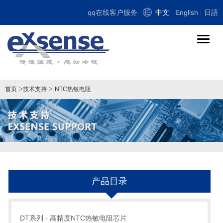
qq在线客户服务
中文
English
日語
导
航
切
换
>
>
首页
技术支持
NTC热敏电阻
产品目录
DT系列 - 高精度NTC热敏电阻芯片