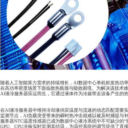
随着人工智能算力需求的持续增长，
AI数据中心单机柜发热功率
在高功率密度场景下面临散热瓶颈与能效困境。
为解决该技术
AI液冷服务器应运而生，它
通过液体作为冷媒带走设备产生的
在
AI液冷服务器中维持冷却液供应温度与流速的动态匹配需要
监测节点，
AI负载突变带来的瞬时热冲击就难以被及时捕捉与
服务器
NTC温度传感器已成为
数据中心液冷系统
中不可缺少的
GPU、CPU冷板实时监测其结温，为温控系统的调节提供了直接