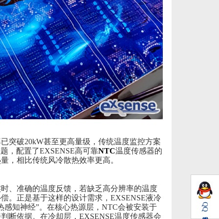
已突破20kW
甚至更高量级，传统温度监控方案
难题，配置了
EXSENSE高可靠
NTC
温度传感器的
热量，相比传统风冷散热效率更高。
实时、准确的温度反馈
，
若缺乏高分辨率的温度
补偿。正是基于这样的
设计需求，EXSENSE
液冷
QQ
“热感知神经”。
在核心热源层，
NTC会被安装于
判断依据。在冷却层，EXSENSE温度传感器会