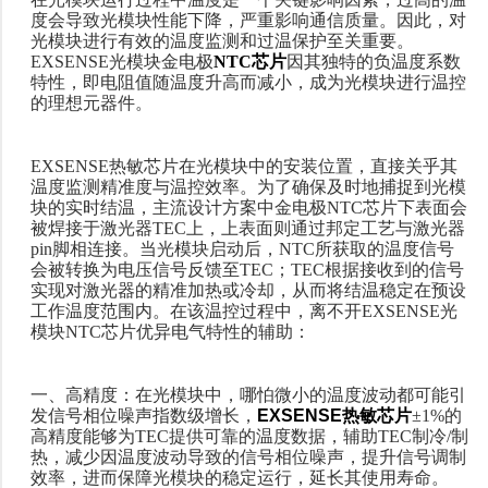
度会导致光模块性能下降，严重影响通信质量。因此，对
光模块进行有效的温度监测和过温保护至关重要。
EXSENSE光模块金电极
NTC芯片
因其独特的负温度系数
特性，即电阻值随温度升高而减小，成为光模块进行温控
的理想元器件。
EXSENSE热敏芯片在光模块中的安装位置，直接关乎其
温度监测精准度与温控效率。为了确保及时地捕捉到
光模
块的实时结温，主流设计方案中金电极
NTC芯片下表面会
被焊接于激光器TEC上，上表面则通过邦定工艺与激光器
pin脚相连接。当光模块启动后，NTC所获取的温度信号
会被转换为电压信号反馈至TEC；TEC根据接收到的信号
实现对激光器的精准加热或冷却，从而将结温稳定在预设
工作温度范围内。在该温控过程中，离不开EXSENSE光
模块NTC芯片优异电气特性的辅助：
一、高精度：在光模块中，哪怕微小的温度波动都可能引
发信号相位噪声指数级增长
，
EXSENSE
热敏
芯片
±1%的
高精度
能够
为
TEC
提供可靠的温度数据，辅助TEC
制冷
/制
热
，减少因温度波动导致的信号相位噪声，提升信号调制
效率，进而保障光模块的稳定运行，延长其使用寿命。