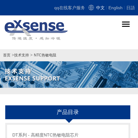
qq在线客户服务
中文
English
日語
导
航
切
换
>
>
首页
技术支持
NTC热敏电阻
产品目录
DT系列 - 高精度NTC热敏电阻芯片