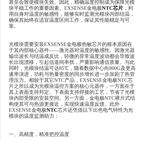
甚至会致使模块失效。因此，精确温度控制成为保障光模
块平稳工作的重要因素。EXSENSE金电极
NTC芯片
，利
用自身对温度的敏感性，能够实时监测光模块内部结温，
确保其始终在适宜温度区间工作，保证其性能稳定与可
靠。
光模块需要安装
EXSENSE金电极热敏芯片的根本原因在
于其内部核心器件——激光器对温度的敏感性。因激光器
输出波长与结温成反比，轻微的异常温度波动都会导致波
长出现漂移，引起信道间串扰，严重影响通信质量。与此
同时，光模块结温可达85℃，随着数据中心向800G及更高
速率演进，功耗与热量密度的同步增长进一步加剧了热管
理压力。相较于其它NTC产品，EXSENSE金电极NTC芯
片之所以成为光模块温控方案的核心元器件，一方面在于
其上表面支持邦定、下表面支持焊接的工艺，节省了光模
块内部受限的安装空间。另一方面，金电极NTC裸片式结
构使其可与热源更接近，实现快速温度反馈。此外，
EXSENSE金电极
NTC
芯片还凭借以下出色电气特性为光
模块的温度监测助力：
一、高精度，精准把控温度