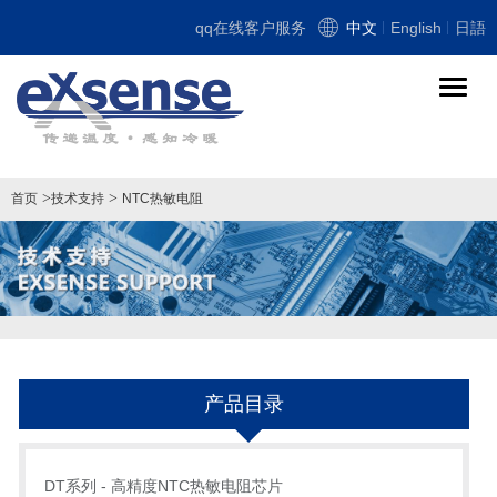
qq在线客户服务
中文
English
日語
导
航
切
换
>
>
首页
技术支持
NTC热敏电阻
产品目录
DT系列 - 高精度NTC热敏电阻芯片